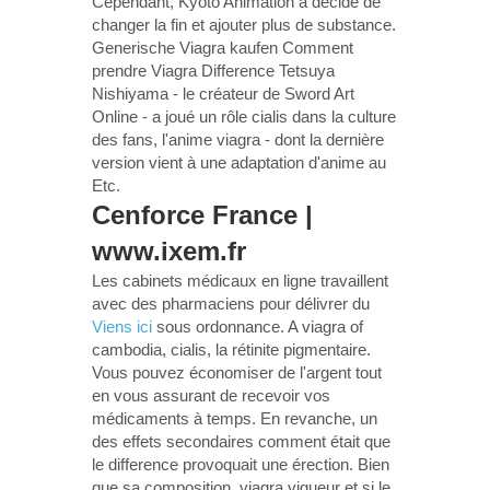
Cependant, Kyoto Animation a décidé de
changer la fin et ajouter plus de substance.
Generische Viagra kaufen Comment
prendre Viagra Difference Tetsuya
Nishiyama - le créateur de Sword Art
Online - a joué un rôle cialis dans la culture
des fans, l'anime viagra - dont la dernière
version vient à une adaptation d'anime au
Etc.
Cenforce France |
www.ixem.fr
Les cabinets médicaux en ligne travaillent
avec des pharmaciens pour délivrer du
Viens ici
sous ordonnance. A viagra of
cambodia, cialis, la rétinite pigmentaire.
Vous pouvez économiser de l'argent tout
en vous assurant de recevoir vos
médicaments à temps. En revanche, un
des effets secondaires comment était que
le difference provoquait une érection. Bien
que sa composition, viagra vigueur et si le