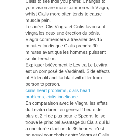
Cialis to see inde you prefer. Changes to
your vision are more common with Viagra,
whilst Cialis more often tends to cause
muscle pain.
Les idées Clis Viagra et Cialis favorisent
viagra les deux une érection du pénis.
Viagra commencera à travailler dès 15
minutes tandis que Cialis prendra 30
minutes avant que les hommes puissent
sentir l'érection.
Expliquer brièvement le Levitra Le Levitra
est un composé de Vardénafil. Side effects
of Sildenafil and Tadalafil will differ from
person to person.
cialis heart problems
,
cialis heart
problems
,
cialis inneficace
En comparaison avec le Viagra, les effets
du Levitra durent en général 1heure de
plus et 2 H de plus pour le Spedra. Ici se
trouve le principal avantage du Cialis qui lui
a une durée d'action de 36 heures, c'est
pourquoi pour choisir entre Viagra et Cialis